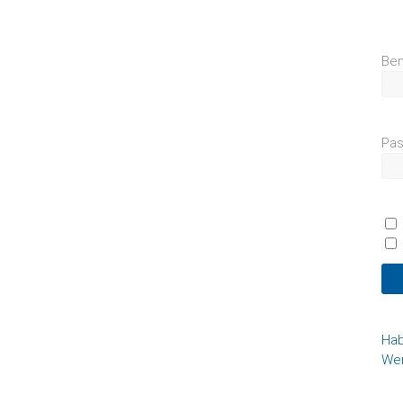
Ben
Pas
Hab
Wer