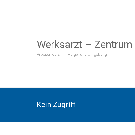
Zum
Inhalt
springen
Werksarzt – Zentrum H
Arbeitsmedizin in Haiger und Umgebung
Kein Zugriff